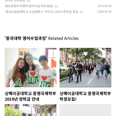
어학위 취득과정
(0)
대외경제무역대학(영어수업 학위과정)
2014.04.30
(0)
'영국노팅엄대학교 닝보캠퍼스' 학비의 100% 장학금 제공
2008.07.08
(0)
'중국대학 영어수업과정'
Related Articles
상해이공대학교 중영국제학부
상해이공대학교 중영국제학부
2019년 장학금 안내
학생모집!