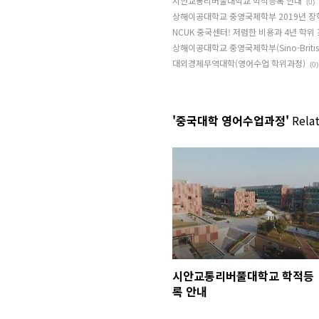
시안교통리버풀대학교 학적등록 안내
(0)
상해이공대학교 중영국제학부 2019년 장
NCUK 중국센터! 저렴한 비용과 4년 학위
상해이공대학교 중영국제학부(Sino-Britis
대외경제무역대학(영어수업 학위과정)
(0)
'중국대학 영어수업과정'
Relat
시안교통리버풀대학교 학적등
록 안내