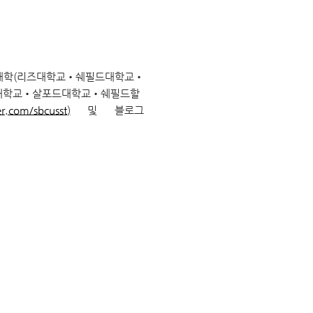
개 영국대학(리즈대학교•쉐필드대학교•
대학교•살포드대학교•쉐필드할
er.com/sbcusst
)
및 블로그