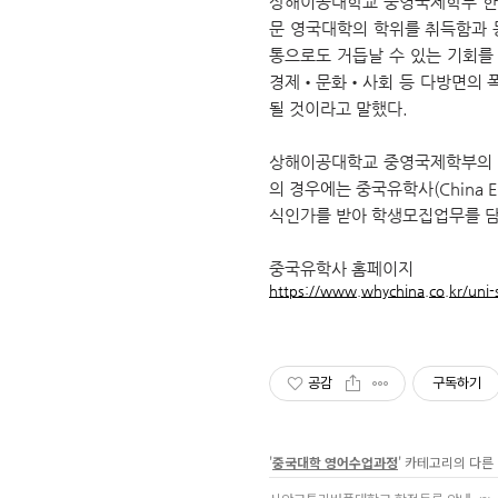
상해이공대학
교
중영국제학
부
한
문 영국대학의 학위를 취득함과
통으로도 거듭날 수 있는 기회를
경제•문화•사회 등 다방면의 폭
될 것이라고 말했다.
상해이공대학
교
중영국제학부의 
의 경우에는 중국유학사(China 
식인가를 받아 학생모집업무를 담
중국유학사 홈페이지
https://www.whychina.co.kr/uni-
공감
구독하기
'
중국대학 영어수업과정
' 카테고리의 다른