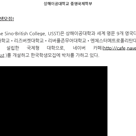
상해이공대학교 중영국제학부
생모집!
Sino-British College, USST)은 상해이공대학과 세계 명문 9
대학교•리즈버켓대학교•리버플존무어대학교•멘체스터메트로폴리탄
공동 설립한 국제형 대학으로, 네이버 카페(
http://cafe.nav
st
)를 개설하고 한국학생모집에 박차를 가하고 있다.