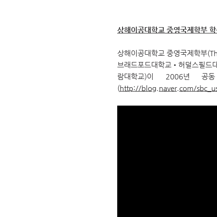
상해이공대학교 중영국제학부 학
상해이공대학교 중영국제학부(The 
브래드포드대학교•허덜스필드
람대학교)이 2006년 
(
http://blog.naver.com/sbc_us