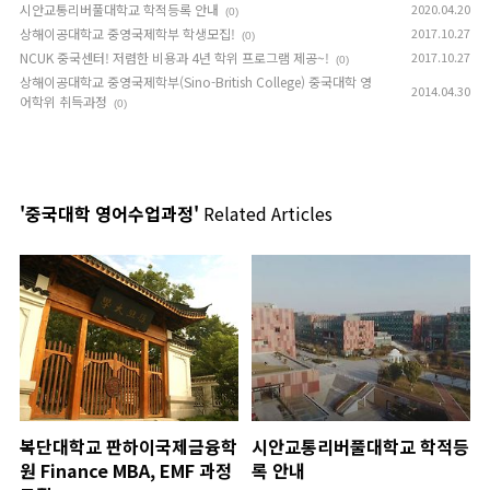
시안교통리버풀대학교 학적등록 안내
2020.04.20
(0)
상해이공대학교 중영국제학부 학생모집!
2017.10.27
(0)
NCUK 중국센터! 저렴한 비용과 4년 학위 프로그램 제공~!
2017.10.27
(0)
상해이공대학교 중영국제학부(Sino-British College) 중국대학 영
2014.04.30
어학위 취득과정
(0)
'중국대학 영어수업과정'
Related Articles
복단대학교 판하이국제금융학
시안교통리버풀대학교 학적등
원 Finance MBA, EMF 과정
록 안내