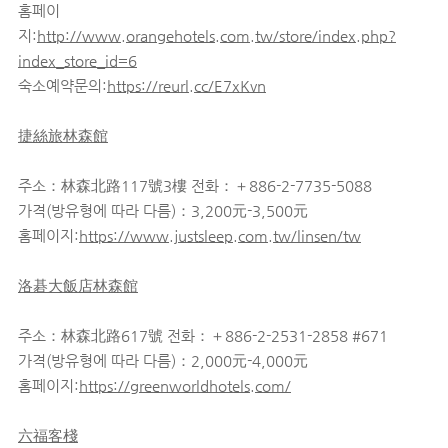
홈페이
지:
http://www.orangehotels.com.tw/store/index.php?
index_store_id=6
숙소예약문의:
https://reurl.cc/E7xKvn
捷絲旅林森館
주소：林森北路117號3樓 전화：＋886-2-7735-5088
가격(방유형에 따라 다름)：3,200元-3,500元
홈페이지:
https://www.justsleep.com.tw/linsen/tw
洛碁大飯店林森館
주소：林森北路617號 전화：＋886-2-2531-2858 #671
가격(방유형에 따라 다름)：2,000元-4,000元
홈페이지:
https://greenworldhotels.com/
六福客棧