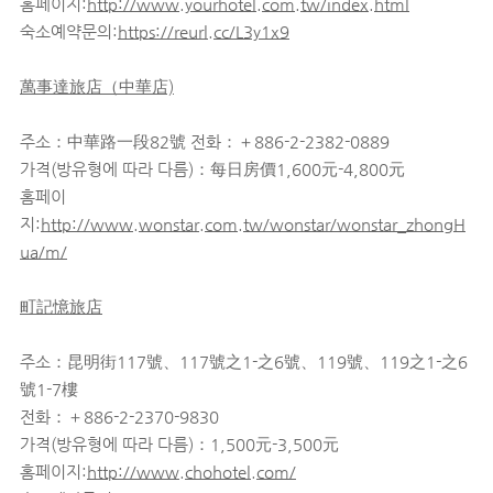
홈페이지:
http://www.yourhotel.com.tw/index.html
숙소예약문의:
https://reurl.cc/L3y1x9
萬事達旅店（中華店)
주소：中華路一段82號 전화：＋886-2-2382-0889
가격(방유형에 따라 다름)：每日房價1,600元-4,800元
홈페이
지:
http://www.wonstar.com.tw/wonstar/wonstar_zhongH
ua/m/
町記憶旅店
주소：昆明街117號、117號之1-之6號、119號、119之1-之6
號1-7樓
전화：＋886-2-2370-9830
가격(방유형에 따라 다름)：1,500元-3,500元
홈페이지:
http://www.chohotel.com/