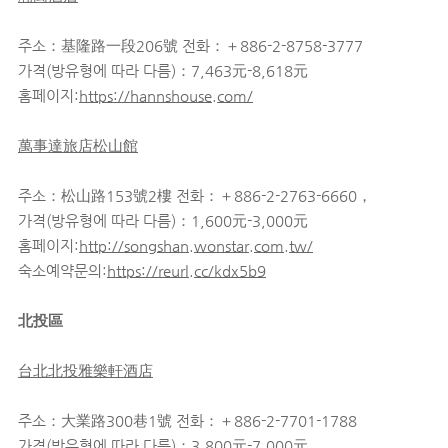
주소：基隆路一段206號 전화：＋886-2-8758-3777
가격(방유형에 따라 다름)：7,463元-8,618元
홈페이지:
https://hannshouse.com/
萬事達旅店松山館
주소：松山路153號2樓 전화：＋886-2-2763-6660，
가격(방유형에 따라 다름)：1,600元-3,000元
홈페이지:
http://songshan.wonstar.com.tw/
숙소예약문의:
https://reurl.cc/kdx5b9
北投區
台北北投雅樂軒酒店
주소：大業路300巷1號 전화：＋886-2-7701-1788
가격(방유형에 따라 다름)：3,800元-7,000元