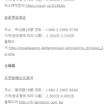
숙소예약문의:
https://reurl.cc/GV8k6p
皇家季節酒店
주소：中山路26號 전화：＋886-2-2896-9798
가격(방유형에 따라 다름)：2,500元-3,500元
홈페이
지:
http://royalseasons.leefanggroup.com/spring_ch/news_li
st.php
士林區
天雲旅棧台北基河
주소：基河路18號 전화：＋886-2-2885-6666
가격(방유형에 따라 다름)：2,900元-4,800元
홈페이지:
http://jh.tangoinn.com.tw