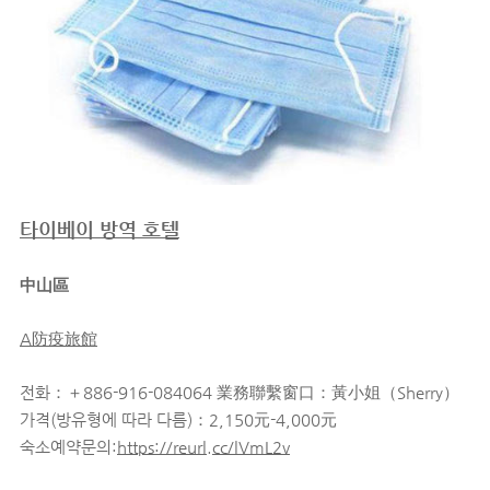
타이베이 방역 호텔
中山區
A防疫旅館
전화：＋886-916-084064 業務聯繫窗口：黃小姐（Sherry）
가격(방유형에 따라 다름)：2,150元-4,000元
숙소예약문의:
https://reurl.cc/lVmL2v