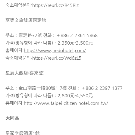
숙소예약문의:
https://reurl.cc/R45Rlz
享樂文旅飯店康定館
주소：康定路32號 전화：＋886-2-2361-5868
가격(방유형에 따라 다름)：2,350元-3,500元
홈페이지:
https://www.hedohotel.com/
숙소예약문의:
https://reurl.cc/Wd6zL5
星辰大飯店(喜來登)
주소：金山南路一段80號1-7樓 전화：＋886-2-2397-1377
가격(방유형에 따라 다름)：2,800元-4,550元
홈페이지:
http://www.taipei-citizen-hotel.com.tw/
大同區
皇家季節酒店1館