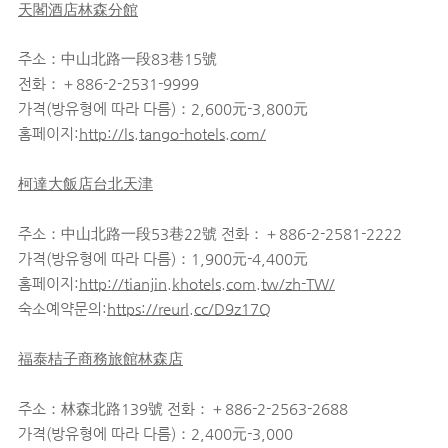
天閣酒店林森分館
주소：中山北路一段83巷15號
전화：＋886-2-2531-9999
가격(방유형에 따라 다름)：2,600元-3,800元
홈페이지:
http://ls.tango-hotels.com/
柯達大飯店台北天津
주소：中山北路一段53巷22號 전화：＋886-2-2581-2222
가격(방유형에 따라 다름)：1,900元-4,400元
홈페이지:
http://tianjin.khotels.com.tw/zh-TW/
숙소예약문의:
https://reurl.cc/D9z17Q
福泰桔子商務旅館林森店
주소：林森北路139號 전화：＋886-2-2563-2688
가격(방유형에 따라 다름)：2,400元-3,000