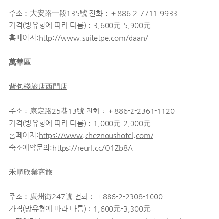
주소：大安路一段135號 전화：＋886-2-7711-9933
가격(방유형에 따라 다름)：3,600元-5,900元
홈페이지:
http://www.suitetpe.com/daan/
萬華區
背包棧旅店西門店
주소：康定路25巷13號 전화：＋886-2-2361-1120
가격(방유형에 따라 다름)：1,000元-2,000元
홈페이지:
https://www.cheznoushotel.com/
숙소예약문의:
https://reurl.cc/O1Zb8A
禾順欣業商旅
주소：廣州街247號 전화：＋886-2-2308-1000
가격(방유형에 따라 다름)：1,600元-3,300元