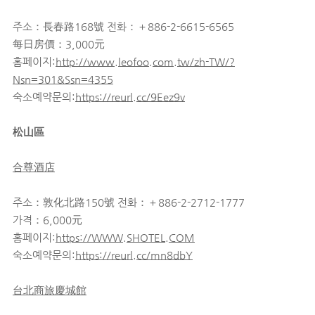
주소：長春路168號 전화：＋886-2-6615-6565
每日房價：3,000元
홈페이지:
http://www.leofoo.com.tw/zh-TW/?
Nsn=301&Ssn=4355
숙소예약문의:
https://reurl.cc/9Eez9v
松山區
合尊酒店
주소：敦化北路150號 전화：＋886-2-2712-1777
가격：6,000元
홈페이지:
https://WWW.SHOTEL.COM
숙소예약문의:
https://reurl.cc/mn8dbY
台北商旅慶城館