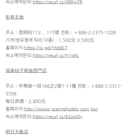
숙소예약문의:
https://reurl.cc/4RKg7R
影巷文旅
주소：昆明街113 、115號 전화：＋886-2-2375-1208
가격(방유형에 따라 다름)：1,500元-3,500元
홈페이지:
https://is.gd/Ytd9E7
숙소예약문의:
https://reurl.cc/Y1glrL
福泰桔子商旅西門店
주소：中華路一段166之2號1-11樓 전화：＋886-2-2311-
5556
每日房價：2,800元
홈페이지:
http://www.orangehotels.com.tw/
숙소예약문의:
https://reurl.cc/62ogOy
明日大飯店