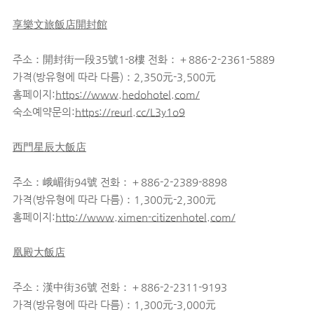
享樂文旅飯店開封館
주소：開封街一段35號1-8樓 전화：＋886-2-2361-5889
가격(방유형에 따라 다름)：2,350元-3,500元
홈페이지:
https://www.hedohotel.com/
숙소예약문의:
https://reurl.cc/L3y1o9
西門星辰大飯店
주소：峨嵋街94號 전화：＋886-2-2389-8898
가격(방유형에 따라 다름)：1,300元-2,300元
홈페이지:
http://www.ximen-citizenhotel.com/
凰殿大飯店
주소：漢中街36號 전화：＋886-2-2311-9193
가격(방유형에 따라 다름)：1,300元-3,000元