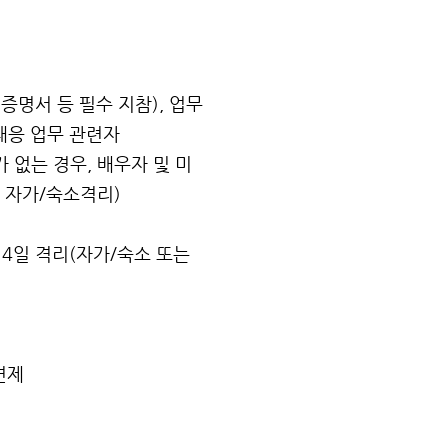
계증명서 등 필수 지참), 업무
대응 업무 관련자
 없는 경우, 배우자 및 미
일 자가/숙소격리)
 14일 격리(자가/숙소 또는
면제