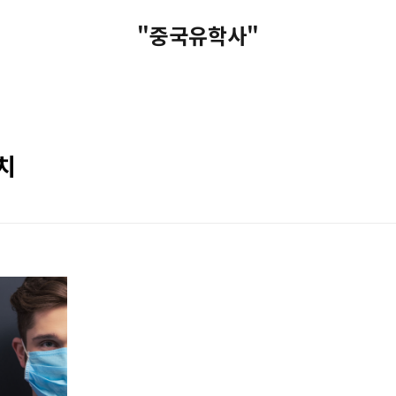
"중국유학사"
치