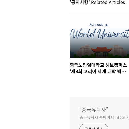
'공지사항'
Related Articles
영국노팅엄대학교 닝보캠퍼스
‘제3회 코리아 세계 대학 박람
회 참가
"중국유학사"
중국유학사 홈페이지 https:/
구독하기