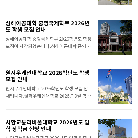
교 닝보차이나 학교 자료 보러가기https:..
일정 살피시기 바랍니
래의 첨부파일을 다운받으셔서 살펴보시기 바
다.https://www.whychina.co.kr/uni-
랍니다.
ningbo-nottingham-
상해이공대학 중영국제학부 2026년
academiccalendar.php 아울러 영국노팅엄
도 학생 모집 안내
대학교 닝보캠퍼스 Academic Calendar
상해이공대학 중영국제학부 2026학년도 학생
2026-2027는 아래에서 다운받으시기 바랍니
모집이 시작되었습니다.상해이공대학 중영국
다.
제학부는 영국 대학 학위만 취득하는 싱글 학
위 과정과 상해이공대학교와 해당 영국 대학교
학위를 취득하는 듀얼 학위 과정이 제공됩니
원저우케인대학교 2026학년도 학생
다. 참고로, 2026학년도 입학부터는 중국+영
모집 안내
국 듀얼 학위를 취득하려는 학생들은 HSK 성
원저우케인대학교 2026학년도 학생 모집 안
적 외에도 CSCA Test(중국대학학부입학 학
내입니다.원저우케인대학교 2026년 9월 학기
업수준평가시험) 결과를 제출해야 합니다. 전
학생 모집은 2025년도 11월 중순 혹은 12월 부
공에 따라 수학, 물리, 화학 성적이 필요합니
터 진행될 예정입니다.미국과 중국 듀얼 학위
다. CSCA Test는 중국 정부 장학금 지원자와
를 취득할 수 있을 뿐만 아니라 미국 케인대학
중국 대학에 입학하려는 유학생을 대상으로 하
시안교통리버풀대학교 2026년도 입
교로의 교환학생도 가능합니다. 중외합작대학
는 학부 입학 학업 수준 평가 시험으로 2025년
학 장학금 신청 안내
교에서 학비가 가장 저렴할 뿐만 아니라 영어
12월 21일 처음으로 온라인 시험이 시행됩니
시안교통리버풀대학교 2026년도 입학 장학금