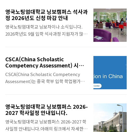
영국노팅엄대학교 닝보차이나를 지원하는 18
별 정원에 따라 결정됩니다. 영국노팅엄대학
세 미만의 미성년 학생들은 반드시 현지 보호
교 닝보차이나 관련 자세한 학교 자료는 아래
영국노팅엄대학교 닝보캠퍼스 석사과
자인 후견인(Guardian)을 지정해야 합니
의 링크를 참조바랍니
정 2026년도 신청 마감 안내
다.2026학년도 기준, 영국노팅엄대학교 닝보
다.https://www.whychina.co.kr/uni-
영국노팅엄대학교 닝보차이나 소식입니다.
차이나에서는 대학의 자회사인 NNTC에서 후
ningbo-nottingham.php
2026학년도 9월 입학 석사과정 지원자가 많은
견인 대행 프로그램을 제공하고 있습니다. 영
관계로, 6월 7일 23시 59분(베이징 시간)까지
국노팅엄대학교 닝보차이나 학교 자료는 아래
는 지원서를 제출해야 합니다. 6월 7일 23시
의 링크를 참조바랍니다.
59분(베이징 시간) 이후에 접수된 지원서는 대
https://www.whychina.co.kr/uni-
CSCA(China Scholastic
기자 명단에 등록되어 입학 심사 후 특정 프로
ningbo-nottingham.php
Competency Assessment) 시험
그램에 공석이 남아 있는 경우에만 심사 대상
과목별 시험 정보
CSCA(China Scholastic Competency
이 됩니다. 참고로 MBA 프로그램은 본 정책과
Assessment)는 중국 학부 입학 학업평가시
상관없이 기존 입학 일정에 따라 지원 및 입학
험으로 중국 대학교에서 학사 학위 과정을 이
심사가 진행됩니다. 영국노팅엄대학교 닝보차
수하려는 외국학생들을 대상으로 설계된 표준
이나 석사과정에 관심이 있는 분들은 서두르시
화 시험입니다. CSCA 시험 관련 더 자세한 정
기 바랍니다. 영국노팅엄대학교 닝보차이나
영국노팅엄대학교 닝보캠퍼스 2026-
보는 아래의 링크를 참조하시기 바랍니
석사과정은 일부 전공을 제외하고 대부분의 과
2027 학사일정 안내입니다.
다.https://www.whychina.co.kr/csca.php
정이 12개월 학제로 운영되어 짧은 기간에 빠
영국노팅엄대학교 닝보캠퍼스 2026-2027 학
이하는 CSCA 시험 과목별 (문과 중국어, 이과
른 학위 취득이 가능합니다. 영국노팅엄대학
사일정 안내입니다.아래의 링크에서 자세한
중국어, 수학, 물리, 화학) 시험 요강입니다.아