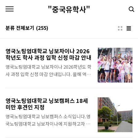
본문 바로가기
"중국유학사"
분류 전체보기
(255)
영국노팅엄대학교 닝보차이나 2026
학년도 학사 과정 입학 신청 마감 안내
영국노팅엄대학교 닝보차이나 2026학년도 학
사 과정 입학 신청 마감 안내입니다. 올해 역대
최다 지원 및 확정 인원을 기록하여 학생 모집
을 조기 마감한다고 합니다.학부 입학 지원은
2026년 6월 21일(일) 23:59 (Beijing Time)
영국노팅엄대학교 닝보캠퍼스 18세
에 공식적으로 마감되며, 이후 신청자는 대기
미만 후견인 지정
자 명단으로 배정됩니다. 학부 지원서를 제출
영국노팅엄대학교 닝보캠퍼스 소식입니다.영
했으나 아직 합격 통지를 받지 못한 학생들은
국노팅엄대학교 닝보차이나에 지원하고자 하
평소와 같이 합격 절차를 진행하거나 대기자
는 18세 미만의 학생들은 따로 문의바랍니다.
명단에 등록됩니다. 이는 지원 날짜와 각 학과