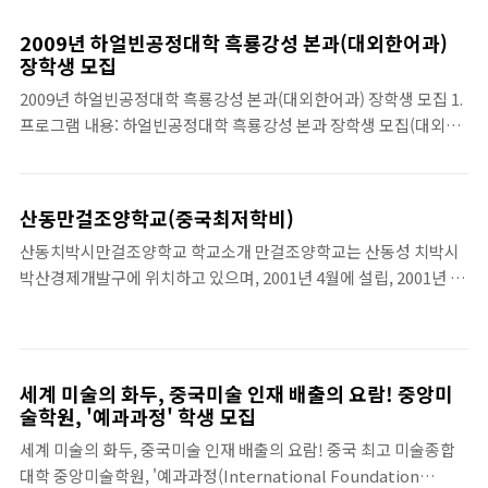
2009년 하얼빈공정대학 흑룡강성 본과(대외한어과)
장학생 모집
2009년 하얼빈공정대학 흑룡강성 본과(대외한어과) 장학생 모집 1.
프로그램 내용: 하얼빈공정대학 흑룡강성 본과 장학생 모집(대외한
어과) 2. 장학금포함내용: 학비 ※ 기타 생활비 및 숙소비용 등은 자
비처리 3. 신청자격: HSK 3급 이상의 고등학교 졸업 이상 4. 필요서
류 * 중국정부장학금신청표 * 성적증명서 및 졸업증명서 * HSK 성
산동만걸조양학교(중국최저학비)
적표 ※ 모든 서류는 영문 혹은 중문으로 원본 각 1부, 복사본 2부씩
산동치박시만걸조양학교 학교소개 만걸조양학교는 산동성 치박시
준비한다. 5. 신청기간: 2009년 6월 15일까지 ※ 신청마감이 얼마 남
박산경제개발구에 위치하고 있으며, 2001년 4월에 설립, 2001년 9
지 않았으므로 신청하고자 시는 분들은 빠른 준비바랍니다. 6. 하얼
월 정식으로 학생모집을 시작하였다. 건축면적 16만 평방미터로 약
빈공정대학 학교자료 더 보기
4000명 정도의 학생수용이 가능할 뿐만 아니라 도서관, 예술관, 체
https://www.whychina.co.kr/uni-haerbin-gc.php 7. 신청방
육관, 수영장 등 모든 설비가 잘 갖추어져있고, 국가, 성, 시로부터 표
법: 중국유학사 와이차이나 온라인 ..
창을 받은 우수교사들이 전체 80% 차지하고 있을만큼 우수한 교사
세계 미술의 화두, 중국미술 인재 배출의 요람! 중앙미
진을 보유하고 있다. 유치원, 초등학교(5년제), 중학교(4년제), 고등
술학원, '예과과정' 학생 모집
부(3년제), 국제부, 미술부가 일체화된 현대식 기숙제 사립학교로,
세계 미술의 화두, 중국미술 인재 배출의 요람! 중국 최고 미술종합
2004년 기준, 대학입학률은 90.6%에 달하며, 2012년 기준 약 10명
대학 중앙미술학원, '예과과정(International Foundation
의 한국학생과 미국, 이탈리아, 러시아, 인도네시아에서 온 외국학생