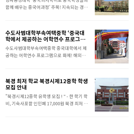
학비, 등록비, 교재비, 실험비, 실습비, 기숙사
함께 배우는 중국어과정’ 주목! 지속되는 경제
비, 보험 등의 모든 비용이 포함되어있고, 그와
위기와 인민폐 환율 급상승으로 중국유학을 준
별도로 매 월 인민폐 1100원의 생활비도 보조
비하는 학생들에게 경제적 부담이 커지면서 중
한다. 하얼빈공정대학 석사과정은 기본적으로
국 최저 학비로 중국학생들과 함께 공부하는
는 중국어로 수업이 진행되나, 부분적으로 영
수도사범대학부속여택중학 ‘중국대
중국어과정을 제공하는 중국유학사 영파공정
어로 듣는 전공도 개설하고 있으며, 각각 상응
학에서 제공하는 어학연수 프로그램 ‘
대학 프로그램이 화제가 되고 있다. 영파공정
으로 화제!
하는 어학실력을 갖추고 있어야 지원이 가능하
수도사범대학부속여택중학 중국대학에서 제
대학은 공과를 위주로 한 문과, 경상계열을 두
다. 단, 중국어로 수업을 듣는 전공의 경우는 중
공하는 어학연수 프로그램으로 화제! 해외유
루 갖춘 종합성 대학으로 절강성에 있는 도시
국어가 부족한 학생들에 한해, 석..
학 전문업체 중국유학사는 오는 3월 중국 전국
중에서 경제발전 수준이 가장 높은 지역 중 하
태권도 대회 1위에 빛나는 수도사범대학부속
나이자 소위 '부촌'으로 통하는 영파(寧波)에
여택중학에 입학할 제1기 유학생을 모집한다.
위치하고 있다. 영파공정대학 어학연수과정은
북경 최저 학교 북경시제12중학 학생
수도사범대학부속여택중학은 풍태구(豊台
한 학기 학비 인민폐 6,000元, 3인 사용 기숙
모집 안내
區) 에서 가장 규모가 큰 공립학교로서 태권도
사비 인민폐 월 600元의 중국 최저 비용(한화
"북경시제12중학 유학생 모집 ! " - 한 학기 학
등의 체육명문교로도 그 명성을 알리고 있으
약 200만원 정도)으로 제공되며, 무엇보다 기
비, 기숙사포함 인민폐 17,000원 북경 최저 학
며, 2000년 학교설립 후 짧은 시간 내에 풍태구
본적인 중국어를 갖춘 학생들에 한해 외국 학
비 - UNESCO 회원 학교 - 명문대학 진학률
문과 장원을 키워냈을 만큼 최고의 실력과 능
생들..
80% 이상의 70년 전통 명문 공립학교 - 수도
력을 겸비한 교사진을 보유하고 있다. 수도사
사범대학부속여택중학+중국대학에서 제공하
범대학부속여택중학은 중학교와 고등학교 과
는 어학연수 프로그램 중국 국무원총리 원지아