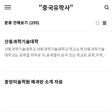
본문 바로가기
"중국유학사"
분류 전체보기
(255)
산동과학기술대학
산동과학기술대학교 산동과학기술대학교 학교소개 산동과학기술
대학교는 공학을 위주로 이,공계열이 모두 있는 학교로 공학,이학,
관리학, 문학, 법학, 경제학 그리고 교육학 등 종합성 국립 산동성 직
속 중심 대학교이다. 산동과학기술대학교는 대외교류협력을 적극적
으로 하면서 국..
중앙미술학원 예과반 소개 자료