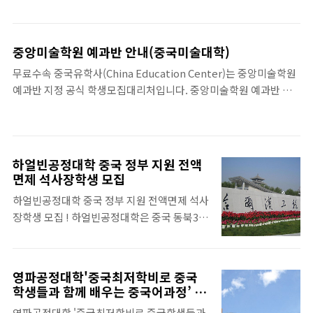
Course)' 학생 모집 (홍콩=뉴스와이어) 2009년 05월 21일 [10:00]-
들이 재학 중이다. 치박시소개..
-중국 최고의 명문 중앙미술학원(China Central Academy of
Fine Arts)은 학교 역사상 처음으로 중국 교육부와 함께 개발한 학
중앙미술학원 예과반 안내(중국미술대학)
사학위전(pre-bachelor's degree) 프로그램인 예과과정
무료수속 중국유학사(China Education Center)는 중앙미술학원
(International Foundation Course)을 개설하고 중국유학사
예과반 지정 공식 학생모집대리처입니다. 중앙미술학원 예과반 학
(China Education Center Ltd.)와 함께 학생모집에 나서 눈길을
교주소: 中國北京市朝陽區花家地南街8號 본과소개:
끌고 있다. 중앙미술학원 예과과정은 2008년에 개설하여, 현재 2기
https://www.whychina.co.kr/uni-beijing-zm.php 중앙미술
생을 모집하고 있으며, 1기생들의 중..
학원 예과반 중앙미술학원 예과반(International Foundation
Course)은 학교 역사상 처음으로 2008년 중국 교육부와 함께 개발
하얼빈공정대학 중국 정부 지원 전액
하였으며, 중앙미술학원 본과를 연계한 수업으로 오전수업부터 저
면제 석사장학생 모집
녁자습까지 전일제로 진행된다. 중앙미술학원 예과반 선생님들은
하얼빈공정대학 중국 정부 지원 전액면제 석사
모두 중앙미술학원 전임교수들로 구성되어있으며 대부분이 중앙미
장학생 모집 ! 하얼빈공정대학은 중국 동북3성
술학원 석사졸업출신이다. 중앙미술학원 예과반은 미술전공수업과
의 ‘얼음 도시’로 불리는 하얼빈 송화강변에 위
힘께 중국어수업(HSK, 중국문화, 중국개황 등..
치하고 있으며 중국에서 유일한 선박관련 공학
과를 위주로 이공, 인문, 상경, 법학, 경제 등의
영파공정대학'중국최저학비로 중국
학과가 상호 결합된 중국 중점대학이다. 본 장
학생들과 함께 배우는 중국어과정’ 주
학생 프로그램은 흑룡강성 정부에서 지원하며
목!
영파공정대학 '중국최저학비로 중국학생들과