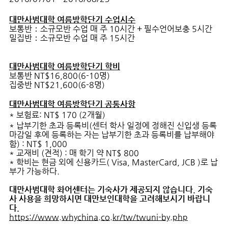
대만사범대학 여름방학단기
수업시수
보통반：소규모반 수업 매 주 10시간 + 필수언어보충 5시간
밀집반：소규모반 수업 매 주 15시간
대만사범대학 여름방학단기
학비
보통반
NT$16,800(6-10명)
집중반 NT$21,600(6-8명)
대만사범대학
여름방학단기
공통사항
*
보험료:
NT$ 170 (2개월)
* 납부기한 초과 등록비(센터 학사 일정에 정해진 신입생 등록
마감일 후에 등록하는 자는 납부기한 초과 등록비를 납부해야
함) : NT$ 1,000
* 교재비 (견적) : 매 학기 약 NT$ 800
* 학비는 현금 외에 신용카드( Visa, MasterCard, JCB )로 납
부가 가능하다.
대만사범대학 화어센터는 기숙사가 제공되지 않습니다. 기숙
사 사용을 희망하시면 대만보인대학을 고려해보시기 바랍니
다.
https://www.whychina.co.kr/tw/twuni-by.php