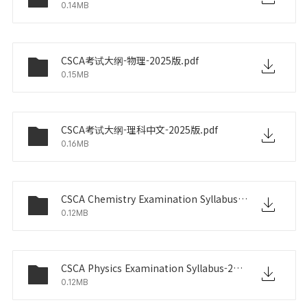
0.14MB
CSCA考试大纲-物理-2025版.pdf
0.15MB
CSCA考试大纲-理科中文-2025版.pdf
0.16MB
CSCA Chemistry Examination Syllabus-2025.pdf
0.12MB
CSCA Physics Examination Syllabus-2025.pdf
0.12MB