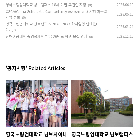
영국노팅엄대학교 닝보캠퍼스 18세 미만 후견인 지정
2026.06.10
(0)
CSCA(China Scholastic Competency Assessment) 시험 과목별
2026.05.15
시험 정보
(0)
영국노팅엄대학교 닝보캠퍼스 2026-2027 학사일정 안내입니
2026.03.24
다.
(0)
상해이공대학 중영국제학부 2026년도 학생 모집 안내
2025.12.16
(0)
'공지사항'
Related Articles
영국노팅엄대학교 닝보차이나
영국노팅엄대학교 닝보캠퍼스