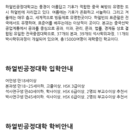
하얼빈공정대학교는 풍경이 아름답고 기후가 적합한 중국 북방의 유명한 도
시 하얼빈에 자리잡고 있다. 여름에는 기후가 온화하고 서늘하다. 그리고 겨
울에는 매우 춥고, 세계적으로 빙등제로 유명한곳이다. 하얼빈의 표준말은 전
국에서도 유명하며, 표준어를 배우는데는 이상적이 곳이다. 본교는 중국선박
공업계통에서 공과를 중심으로 공과, 이과, 관리, 문과, 법률, 경제등 상호 결
합된 유일한 전국중점대학으로, 37개의 본과, 39개의 석사학위과정, 11개의
박사학위과정이 개설되어 있으며, 총15000여명이 재학중인 학교이다.
하얼빈공정대학
입학안내
어언생:만18세이상
본과생:만18~25세이하, 고졸이상, HSK 3급이상
석사연구생:만40세이하, 학사이상, HSK 6급이상, 2명의 부교수이상 추천서
박사연구생:만45세이하. 석사이상, HSK 6급이상, 2명의 부교수이상 추천서
하얼빈공정대학
학비안내