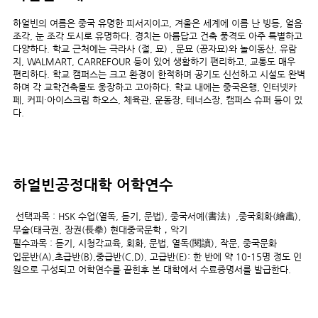
하얼빈의 여름은 중국 유명한 피서지이고, 겨울은 세계에 이름 난 빙등, 얼음
조각, 눈 조각 도시로 유명하다. 경치는 아름답고 건축 풍격도 아주 특별하고
다양하다. 학교 근처에는 극라사 (절, 묘) , 문묘 (공자묘)와 놀이동산, 유람
지, WALMART, CARREFOUR 등이 있어 생활하기 편리하고, 교통도 매우
편리하다. 학교 캠퍼스는 크고 환경이 한적하며 공기도 신선하고 시설도 완벽
하며 각 교학건축물도 웅장하고 고아하다. 학교 내에는 중국은행, 인터넷카
페, 커피·아이스크림 하오스, 체육관, 운동장, 테너스장, 캠퍼스 슈퍼 등이 있
다.
하얼빈공정대학
어학연수
선택과목 : HSK 수업(열독, 듣기, 문법), 중국서예(書法）,중국회화(繪畵),
무술(태극권, 장권(長拳) 현대중국문학，악기
필수과목 : 듣기, 시청각교육, 회화, 문법, 열독(閱讀), 작문, 중국문화
입문반(A),초급반(B),중급반(C,D), 고급반(E): 한 반에 약 10-15명 정도 인
원으로 구성되고 어학연수를 끝힌후 본 대학에서 수료증명서를 발급한다.