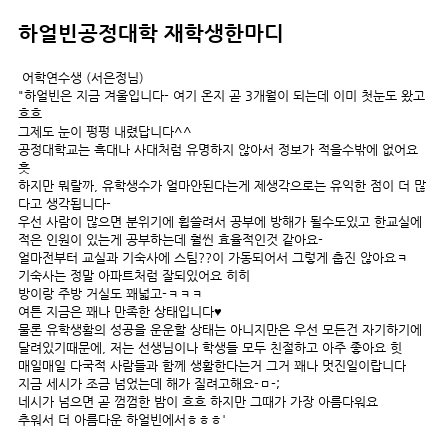
하얼빈공정대학
재학생한마디
어학연수생 (서은정님)
"하얼빈은 지금 겨울입니다- 여기 온지 곧 3개월이 되는데 이미 첫눈도 왔고
흐흐
그제도 눈이 펑펑 내렸답니다^^
공정대학교는 흑대나 사대처럼 유명하지 않아서 정보가 적을수밖에 없어요
흣
하지만 뭐랄까, 유학생수가 얼마안된다는게 제생각으로는 유익한 점이 더 많
다고 생각됩니다-
우선 사람이 많으면 분위기에 휩쓸려서 공부에 방해가 될수도있고 한교실에
적은 인원이 있는게 공부하는데 훨씬 효율적인것 같아요-
얼마전부터 교실과 기숙사에 스팀??이 가동되어서 그렇게 춥진 않아요ㅋ
기숙사는 정말 아파트처럼 잘되있어요 히히
방이랑 주방 거실도 꽤넓고-ㅋㅋㅋ
여튼 지금은 꽤나 만족한 상태입니다♥
물론 유학생활의 성공을 운운할 상태는 아니지만은 우선 모든건 자기하기에
달려있기때문에, 저는 선생님이나 학생들 모두 친절하고 아주 좋아요 힛
매일매일 다국적 사람들과 함께 생활한다는거 그거 꽤나 멋진일이랍니다
지금 세시가 조금 넘었는데 해가 질려고해요-ㅁ-;
네시가 넘으면 곧 껌껌한 밤이 흐흐 하지만 그때가 가장 아름다워요
추워서 더 아름다운 하얼빈에서ㅎㅎㅎ'