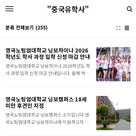
본문 바로가기
"중국유학사"
분류 전체보기
(255)
영국노팅엄대학교 닝보차이나 2026
학년도 학사 과정 입학 신청 마감 안내
영국노팅엄대학교 닝보차이나 2026학년도 학
사 과정 입학 신청 마감 안내입니다. 올해 역대
최다 지원 및 확정 인원을 기록하여 학생 모집
을 조기 마감한다고 합니다.학부 입학 지원은
2026년 6월 21일(일) 23:59 (Beijing Time)
영국노팅엄대학교 닝보캠퍼스 18세
에 공식적으로 마감되며, 이후 신청자는 대기
미만 후견인 지정
자 명단으로 배정됩니다. 학부 지원서를 제출
영국노팅엄대학교 닝보캠퍼스 소식입니다.영
했으나 아직 합격 통지를 받지 못한 학생들은
국노팅엄대학교 닝보차이나에 지원하고자 하
평소와 같이 합격 절차를 진행하거나 대기자
는 18세 미만의 학생들은 따로 문의바랍니다.
명단에 등록됩니다. 이는 지원 날짜와 각 학과