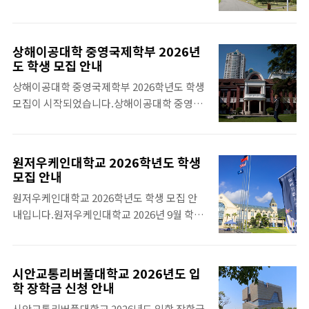
교 닝보차이나 학교 자료 보러가기https:..
일정 살피시기 바랍니
래의 첨부파일을 다운받으셔서 살펴보시기 바
다.https://www.whychina.co.kr/uni-
랍니다.
ningbo-nottingham-
상해이공대학 중영국제학부 2026년
academiccalendar.php 아울러 영국노팅엄
도 학생 모집 안내
대학교 닝보캠퍼스 Academic Calendar
상해이공대학 중영국제학부 2026학년도 학생
2026-2027는 아래에서 다운받으시기 바랍니
모집이 시작되었습니다.상해이공대학 중영국
다.
제학부는 영국 대학 학위만 취득하는 싱글 학
위 과정과 상해이공대학교와 해당 영국 대학교
학위를 취득하는 듀얼 학위 과정이 제공됩니
원저우케인대학교 2026학년도 학생
다. 참고로, 2026학년도 입학부터는 중국+영
모집 안내
국 듀얼 학위를 취득하려는 학생들은 HSK 성
원저우케인대학교 2026학년도 학생 모집 안
적 외에도 CSCA Test(중국대학학부입학 학
내입니다.원저우케인대학교 2026년 9월 학기
업수준평가시험) 결과를 제출해야 합니다. 전
학생 모집은 2025년도 11월 중순 혹은 12월 부
공에 따라 수학, 물리, 화학 성적이 필요합니
터 진행될 예정입니다.미국과 중국 듀얼 학위
다. CSCA Test는 중국 정부 장학금 지원자와
를 취득할 수 있을 뿐만 아니라 미국 케인대학
중국 대학에 입학하려는 유학생을 대상으로 하
시안교통리버풀대학교 2026년도 입
교로의 교환학생도 가능합니다. 중외합작대학
는 학부 입학 학업 수준 평가 시험으로 2025년
학 장학금 신청 안내
교에서 학비가 가장 저렴할 뿐만 아니라 영어
12월 21일 처음으로 온라인 시험이 시행됩니
시안교통리버풀대학교 2026년도 입학 장학금