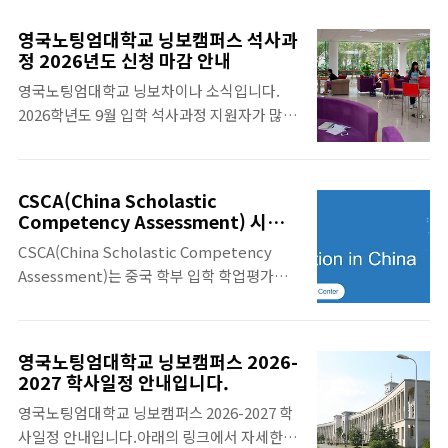
영국노팅엄대학교 닝보차이나를 지원하는 18
별 정원에 따라 결정됩니다. 영국노팅엄대학
세 미만의 미성년 학생들은 반드시 현지 보호
교 닝보차이나 관련 자세한 학교 자료는 아래
영국노팅엄대학교 닝보캠퍼스 석사과
자인 후견인(Guardian)을 지정해야 합니
의 링크를 참조바랍니
정 2026년도 신청 마감 안내
다.2026학년도 기준, 영국노팅엄대학교 닝보
다.https://www.whychina.co.kr/uni-
영국노팅엄대학교 닝보차이나 소식입니다.
차이나에서는 대학의 자회사인 NNTC에서 후
ningbo-nottingham.php
2026학년도 9월 입학 석사과정 지원자가 많은
견인 대행 프로그램을 제공하고 있습니다. 영
관계로, 6월 7일 23시 59분(베이징 시간)까지
국노팅엄대학교 닝보차이나 학교 자료는 아래
는 지원서를 제출해야 합니다. 6월 7일 23시
의 링크를 참조바랍니다.
59분(베이징 시간) 이후에 접수된 지원서는 대
https://www.whychina.co.kr/uni-
CSCA(China Scholastic
기자 명단에 등록되어 입학 심사 후 특정 프로
ningbo-nottingham.php
Competency Assessment) 시험
그램에 공석이 남아 있는 경우에만 심사 대상
과목별 시험 정보
CSCA(China Scholastic Competency
이 됩니다. 참고로 MBA 프로그램은 본 정책과
Assessment)는 중국 학부 입학 학업평가시
상관없이 기존 입학 일정에 따라 지원 및 입학
험으로 중국 대학교에서 학사 학위 과정을 이
심사가 진행됩니다. 영국노팅엄대학교 닝보차
수하려는 외국학생들을 대상으로 설계된 표준
이나 석사과정에 관심이 있는 분들은 서두르시
화 시험입니다. CSCA 시험 관련 더 자세한 정
기 바랍니다. 영국노팅엄대학교 닝보차이나
영국노팅엄대학교 닝보캠퍼스 2026-
보는 아래의 링크를 참조하시기 바랍니
석사과정은 일부 전공을 제외하고 대부분의 과
2027 학사일정 안내입니다.
다.https://www.whychina.co.kr/csca.php
정이 12개월 학제로 운영되어 짧은 기간에 빠
영국노팅엄대학교 닝보캠퍼스 2026-2027 학
이하는 CSCA 시험 과목별 (문과 중국어, 이과
른 학위 취득이 가능합니다. 영국노팅엄대학
사일정 안내입니다.아래의 링크에서 자세한
중국어, 수학, 물리, 화학) 시험 요강입니다.아