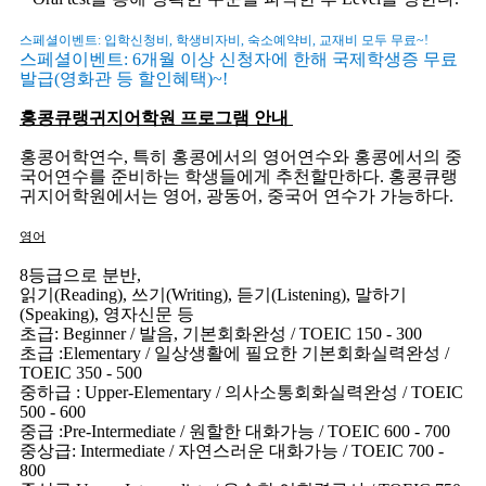
*
스페셜이벤트: 입학신청비, 학생비자비, 숙소예약비, 교재비 모두 무료~!
스페셜이벤트: 6개월 이상 신청자에 한해 국제학생증 무료
발급(영화관 등 할인혜택)~!
홍콩큐랭귀지어학원 프로그램 안내
홍콩어학연수, 특히 홍콩에서의 영어연수와 홍콩에서의 중
국어연수를 준비하는 학생들에게 추천할만하다. 홍콩큐랭
귀지어학원에서는 영어, 광동어, 중국어 연수가 가능하다.
영어
8등급으로 분반,
읽기(Reading), 쓰기(Writing), 듣기(Listening), 말하기
(Speaking), 영자신문 등
초급: Beginner / 발음, 기본회화완성 / TOEIC 150 - 300
초급 :Elementary / 일상생활에 필요한 기본회화실력완성 /
TOEIC 350 - 500
중하급 : Upper-Elementary / 의사소통회화실력완성 / TOEIC
500 - 600
중급 :Pre-Intermediate / 원할한 대화가능 / TOEIC 600 - 700
중상급: Intermediate / 자연스러운 대화가능 / TOEIC 700 -
800