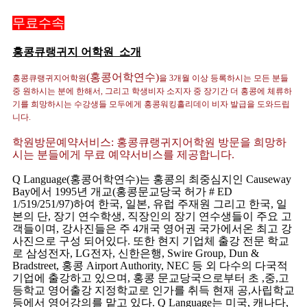
무료수속
홍콩큐랭귀지 어학원 소개
(홍콩어학연수)
홍콩큐랭귀지어학원
을 3개월 이상 등록하시는 모든 분들
중 원하시는 분에 한해서, 그리고 학생비자 소지자 중 장기간 더 홍콩에 체류하
기를 희망하시는 수강생들 모두에게 홍콩워킹홀리데이 비자 발급을 도와드립
니다.
학원방문예약서비스: 홍콩큐랭귀지어학원 방문을 희망하
시는 분들에게 무료 예약서비스를 제공합니다.
Q Language(홍콩어학연수)는 홍콩의 최중심지인 Causeway
Bay에서 1995년 개교(홍콩문교당국 허가 # ED
1/519/251/97)하여 한국, 일본, 유럽 주재원 그리고 한국, 일
본의 단, 장기 연수학생, 직장인의 장기 연수생들이 주요 고
객들이며, 강사진들은 주 4개국 영어권 국가에서온 최고 강
사진으로 구성 되어있다. 또한 현지 기업체 출강 전문 학교
로 삼성전자, LG전자, 신한은행, Swire Group, Dun &
Bradstreet, 홍콩 Airport Authority, NEC 등 외 다수의 다국적
기업에 출강하고 있으며, 홍콩 문교당국으로부터 초 ,중,고
등학교 영어출강 지정학교로 인가를 취득 현재 공,사립학교
등에서 영어강의를 맡고 있다. Q Language는 미국, 캐나다,