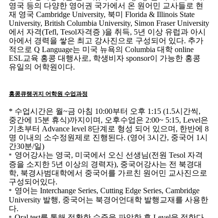
영국 등의 다양한 영어권 국가에서 온 원어민 교사들로 현
재 영국 Cambridge University, 북미 Florida & Illinois State
University, British Columbia University, Simon Fraser University
에서 자격(Tefl, Tesol자격증 )을 취득, 5년 이상 유럽과 아시
아에서 경력을 쌓은 최고 강사진으로 구성되어 있다. 추가
적으로 Q Language는 미국 뉴욕의 Columbia 대학 online
ESL교육 홍콩 대행사로, 학생비자 sponsor이 가능한 홍콩
유일의 어학원이다.
홍콩큐랭귀지 어학원 수업과정
* 수업시간은 월~금 아침 10:00부터 오후 1:15 (1.5시간씩,
중간에 15분 휴식)까지이며, 오후수업은 2:00~ 5:15, Level은
기초부터 Advance level 8단계로 형성 되어 있으며, 한반에 8
명 이내의 소수정원제로 진행된다. (영어 3시간, 중국어 1시
간30분/일)
영어강사는 영국, 미국에서 오신 선생님(전원 Tesol 자격
*
증을 소지한 5년 이상의 경력자), 중국어강사는 전 북경대
학, 북경사범대학에서 중국어를 가르친 원어민 교사진으로
구성되어있다.
영어는 Interchange Series, Cutting Edge Series, Cambridge
*
University 발행, 중국어는 북경어언대학 발행교재를 사용한
다.
Oral test를 통해 정확한 수준을 파악한 후 Level을 정한다.