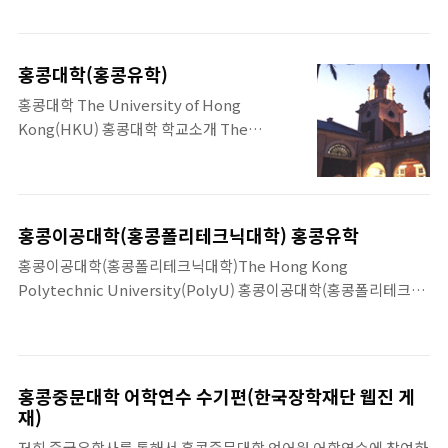
선교사, 변호사,..
아의 MIT를 꿈꾸는 홍콩과학기술대학은 구룡반도 동쪽 ‘클리어 워
터 베이(淸水灣)’에 위치하고 있으며, 구름다리처럼 연결된 캠퍼스
안에는 최..
홍콩대학(홍콩유학)
홍콩대학 The University of Hong
Kong(HKU) 홍콩대학 학교소개 The
University of Hong Kong(HKU), 홍콩 최
고 명문, 홍콩대학은 1887년에 설립되어 1911
년 종합대학으로 승격하였으며, 홍콩대학의
르네상스식 건물마다 그 역사가 묻어 나온다.
홍콩이공대학(홍콩폴리테크닉대학) 홍콩유학
홍콩에는 홍콩대학과 홍콩중문대학, 이 두 개
홍콩이공대학(홍콩폴리테크닉대학)The Hong Kong
의 명문대학이 있는데 모두 아시아 10위 권 내
Polytechnic University(PolyU) 홍콩이공대학(홍콩폴리테크닉
에 드는 명문 중의 명문이다. 손문도 바로 이 홍
대학) 학교소개 The Hong Kong Polytechnic
콩대학 출신으로 유명하며, 홍콩대학은 공학
University(PolyU), 홍콩의 구룡섬에 위치하고 있는 홍콩이공대
과 의과 계통에서 세계적인 수준으로서 의과계
학의 전신은 홍콩이공학원으로 1994년에 현재의 홍콩이공대학으로
통에서는 유엔산하 WHO(세계보건기구)가 정
정식 명명되었다. 홍콩이공..
한 11개 병원 중 하나가 이곳에 들어서 있기도
홍콩중문대학 어학연수 수기편(한국장학재단 웹진 게
재)
하다. 홍콩 최초의 고등교육기관으로 출발한
홍콩대학은 1912년 의대, 이듬해 공대와 예술
저희 중국유학사를 통해서 홍콩중문대학 언어원 어학연수에 참여하