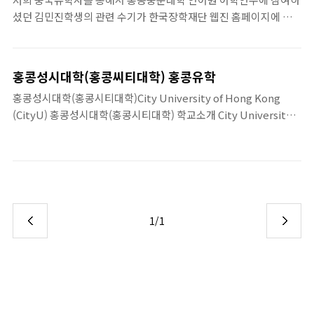
대를 시작으로 191..
셨던 김민진학생의 관련 수기가 한국장학재단 웹진 홈페이지에 게
재되었습니다. 홍콩중문대학 어학연수를 준비하시는 분들께, 혹은
홍콩에서의 어학연수를 고려하시는 분들께 도움이 되었음 합니다.
한국장학재단 웹진에 기재된 홍콩중문대학 어학연수 수기편
홍콩성시대학(홍콩씨티대학) 홍콩유학
https://www.whychina.co.kr/hk/uni-hkcu-clc-
홍콩성시대학(홍콩시티대학)City University of Hong Kong
experiencestory.php 홍콩중문대학 학교소개
(CityU) 홍콩성시대학(홍콩시티대학) 학교소개 City University
https://www.whychina.co.kr/hk/uni-hkcu-clc.php
of Hong Kong (CityU), 홍콩성시대학은 홍콩특별행정구가 보조
하는 공립대학이다. 홍콩성시대학의 전신은 성시이공학원으로
1984년 &lt;&lt;홍콩법례&gt;&gt; 제 1142장 &lt;홍콩성시이공
학원..
1/1