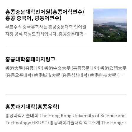
래, 홍콩침회대학은 '전인교육'을 교육목표 및 교육..
홍콩중문대학언어원(홍콩어학연수/
홍콩 중국어, 광동어연수)
무료수속 중국유학사는 홍콩중문대학 언어원
지정 공식 학생모집처입니다. 홍콩중문대학
언어원 소개 홍콩중문대학교 부설 언어교육원
은 신 아시아 서원 ( New Asia College)과 중
국 예일 협회(Yale-in-China Association)의
홍콩대학홈페이지링크
후원으로 1963년에 설립되었고, 1974년 홍콩
香港大學 (홍콩대학) 香港中文大學 (홍콩중문대학) 香港公開大學
중문대학에 흡수되면서 홍콩중문대학 내 부속
(홍콩오픈대학) 香港城市大學 (홍콩성시대학) 香港科技大學 (홍
기관이 되었습니다. 본 중국어언어원은 매년
콩과기대학) 香港浸會大學 (홍콩침회대학) 香港珠海書院 (홍콩주
1000여명의 학생들을 세계 각국에서 선발하
해대학) 香港能仁書院 (홍콩능인대학) 香港理工大學 (홍콩이공대
여 표준 중국어(북경어/Putonghua)와 광둥
학) 香港樹仁學院 (홍콩수..
어(Cantonese)를 지도하고 있습니다. 이곳
학생들의 수준은 처음 중국어를 시작하는 초급
홍콩과기대학(홍콩유학)
자부터 중국방언을 연구하거나 말하기 수준을
홍콩과학기술대학 The Hong Kong University of Science and
더욱 높이려는 한학자들까지 다양합니다. 학
Technology(HKUST) 홍콩과학기술대학 학교소개 The Hong
생구성 또한 다양하여 외교관, 공무원, 회사원,
Kong University of Science and Technology(HKUST), 아시