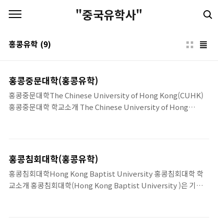
본문 바로가기
"중국유학사"
홍콩유학
(9)
홍콩중문대학(홍콩유학)
홍콩중문대학The Chinese University of Hong Kong(CUHK)
홍콩중문대학 학교소개 The Chinese University of Hong
Kong(CUHK), 홍콩중문대학은 1963년에 설립되었으며, 2005-
2008년 수년간 홍콩 정부에서 가장 많은 보조금을 지원받는 대학으
로 꼽히고 있다. 현재 홍콩중문대학에는 대학 재학생 9,330명, 대학
원 과정 ..
홍콩침회대학(홍콩유학)
홍콩침회대학Hong Kong Baptist University 홍콩침회대학 학
교소개 홍콩침회대학(Hong Kong Baptist University )은 기독
교교육을 바탕으로 한 공립대학이다. 홍콩침회대학은 1956년에 창
립하였으며, 홍콩에서는 두번째로 역사가 긴 고등학부이다. 50년이