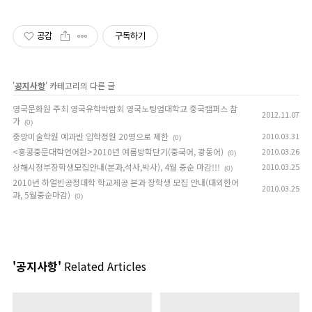
공감
구독하기
'
공지사항
' 카테고리의 다른 글
영국문화원 주최 영국유학박람회 영국노팅엄대학교 중국캠퍼스 참
2012.11.07
가
(0)
중앙미술학원 예과반 입학정원 20명으로 제한
2010.03.31
(0)
<홍콩중문대학언어원>2010년 여름방학단기(중국어, 광동어)
2010.03.26
(0)
상해시정부장학생모집안내(본과,석사,박사), 4월 중순 마감!!!
2010.03.25
(0)
2010년 하얼빈공정대학 학교제공 본과 장학생 모집 안내(대외한어
2010.03.25
과, 5월중순마감)
(0)
'공지사항'
Related Articles