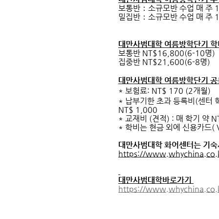
보통반：소규모반 수업 매 주 1
밀집반：소규모반 수업 매 주 
대만사범대학 여름방학단기
학
보통반
NT$16,800(6-10명)
집중반 NT$21,600(6-8명)
대만사범대학
여름방학단기
공
*
보험료:
NT$ 170 (2개월)
* 납부기한 초과 등록비(센터 
NT$ 1,000
* 교재비 (견적) : 매 학기 약 N
* 학비는 현금 외에 신용카드( Vi
대만사범대학 화어센터는 기숙
https://www.whychina.co.
대만사범대학바로가기
https://www.whychina.co.