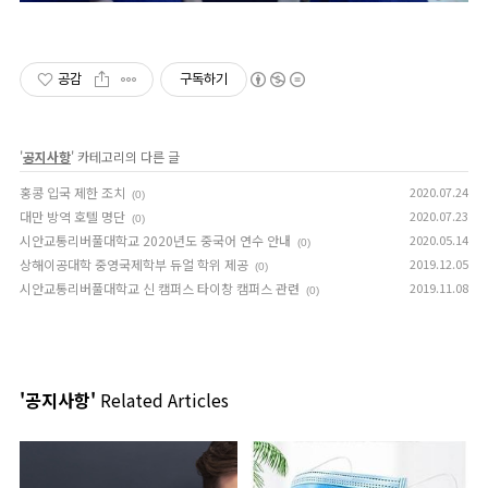
공감
구독하기
'
공지사항
' 카테고리의 다른 글
홍콩 입국 제한 조치
2020.07.24
(0)
대만 방역 호텔 명단
2020.07.23
(0)
시안교통리버풀대학교 2020년도 중국어 연수 안내
2020.05.14
(0)
상해이공대학 중영국제학부 듀얼 학위 제공
2019.12.05
(0)
시안교통리버풀대학교 신 캠퍼스 타이창 캠퍼스 관련
2019.11.08
(0)
'공지사항'
Related Articles