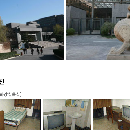
진
용화장실욕실)