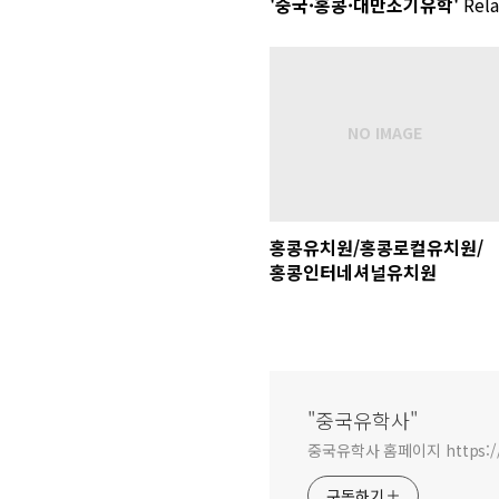
'중국·홍콩·대만조기유학'
Rela
홍콩유치원/홍콩로컬유치원/
홍콩인터네셔널유치원
"중국유학사"
중국유학사 홈페이지 https:/
구독하기