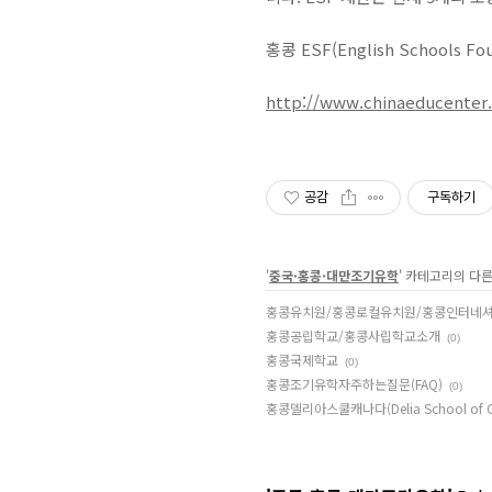
홍콩 ESF(English School
http://www.chinaeducenter.
공감
구독하기
'
중국·홍콩·대만조기유학
' 카테고리의 다른
홍콩유치원/홍콩로컬유치원/홍콩인터네
홍콩공립학교/홍콩사립학교소개
(0)
홍콩국제학교
(0)
홍콩조기유학자주하는질문(FAQ)
(0)
홍콩델리아스쿨캐나다(Delia School of C