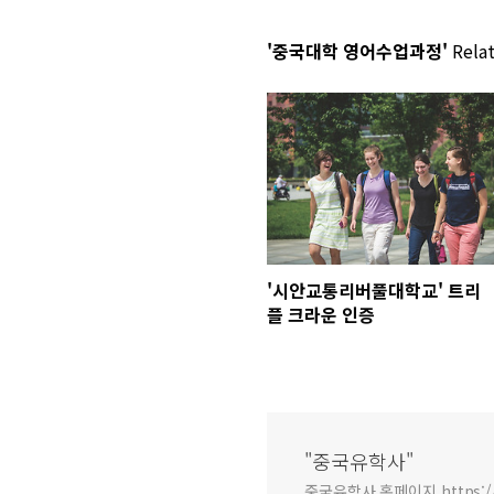
'중국대학 영어수업과정'
Relat
'시안교통리버풀대학교' 트리
플 크라운 인증
"중국유학사"
중국유학사 홈페이지 https:/