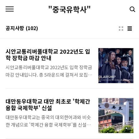
본문 바로가기
"중국유학사"
공지사항
(102)
시안교통리버풀대학교 2022년도 입
학 장학금 마감 안내
시안교통리버풀대학교 2022년도 입학 장학금
마감 안내입니다. 총 5라운드에 걸쳐서 모집을
진행하며 일찍 신청할수록 장학금 취득 확률이
높아집니다. 1라운드 장학금 신청 마감은
2021년 11월 30일로 1라운드는 이미 마감되
대만둥우대학교 대만 최초로 '학제간
었습니다. 시안교통리버풀 2022학년도 입학
융합 국제학부' 신설
신청이 시작되었습니다. 수속은 무료로 진행
대만둥우대학교는 중국의 대외한어과와 비슷
됩니다. 시안교통리버풀대학교 2022년도 입
한 개념으로 '학제간 융합 국제학부'를 신설하
학 장학금 마감 안내 관련 전체 일정은 아래의
고 2022학년도부터 매년 30명의 중국어가 모
링크를 참조하시기 바랍니다.