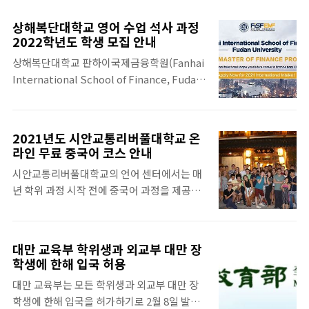
어가 아닌 외국학생을 선발할 예정이다. 처음
https://www.whychina.co.kr/uni-
2년은 중국어를 집중 공부하고 나머지 2년은
suzhou-xjtluscholarships.php
상해복단대학교 영어 수업 석사 과정
원하는 전공을 공부할 수 있도록 2+2 형태로
2022학년도 학생 모집 안내
디자인되었다. 매년 3, 4월에 신청하고 5월에
상해복단대학교 판하이국제금융학원(Fanhai
합격자를 발표한다. 2022년도 학생모집 기간
International School of Finance, Fudan
은 2022/02/21~2022/04/30 이다. 입학은 서
University) 에서 제공하는 FMBA(Finance
류심사와 인터뷰로 진행된다.
MBA)와 EMF(Elite Master of Finance) 석
https://www.whychina.co.kr/tw/twuni-
사 과정이 2022년 9월 학기 입학 신청을 곧 시
scu.php 대만유학 전문 중국유학사 대만둥우
2021년도 시안교통리버풀대학교 온
작합니다. ​ 상해복단대학교 판하이국제금융학
대학 www.whychina.co.kr
라인 무료 중국어 코스 안내
원 프로그램은 100% 영어로 수업이 진행되며
시안교통리버풀대학교의 언어 센터에서는 매
졸업 시에는 상해복단대학교 석사학위를 수여
년 학위 과정 시작 전에 중국어 과정을 제공합
받게 됩니다. 상해복단대학교 판하이국제금융
니다. 시안교통리버풀대학교 본과, 석사 등의
학원 프로그램의 학제는 2년입니다. ​ 상해복단
학위 과정을 신청하고 이미 학비 보증금을 납
대학교 판하이국제금융학원은 여러 종류의 장
부한 학생들에 한해서 무료로 참여가 가능합니
학금을 개설하고 있습니다. 최대 학비의 100%
대만 교육부 학위생과 외교부 대만 장
다. 2021년도에는 2주와 4주 중국어 코스가 온
까지 제공됩니다. 단, 그 중에서 성적과 상관없
학생에 한해 입국 허용
라인으로 제공됩니다. 시안교통리버풀대학교
이 일찍 신청하는 것 만으로도 누구나 받을 수
대만 교육부는 모든 학위생과 외교부 대만 장
중국어 과정 신청 마감은 6월 11일입니다. 자
있는 조기 신청 장학금이 ..
학생에 한해 입국을 허가하기로 2월 8일 발표
세한 시안교통리버풀대학교 무료 중국어 과정