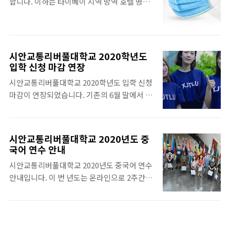
합니다. 이하는 타이베이 지역 방역 호텔 명단
자(non-resident)는 입국 금지(추후 통지시
니다. 그 다음에 비자센터에 신청서류 제출시
입니다. 타이베이 방역 호텔 中山區 A防疫旅
까지 계속 시행) ※ 입국 금지 예외 대상 : 홍콩
간을 온라인으로 예약하고 비자예약 확인서..
館 전화：＋886-916-084064 業務聯繫窗
거주자(resident)의 배우자와 미성년 자녀(영
口：黃小姐（Sherry） 가격(방유형에 따라
문 가족관계증명서 등 필수 지참), 업무 수행
다름)：2,150元-4,000元 숙소예약문
중인 승무원 또는 선원, 공적 업무 중인 공무원
시안교통리버풀대학교 2020학년도
의:https://reurl.cc/lVmL2v 天閣酒店林森
입학 신청 마감 연장
(영사단 포함), 홍콩정부의 전염병 대응 업무
分館 주소：中山北路一段83巷15號 전화：
관련자 ​(예. 홍콩에서..
시안교통리버풀대학교 2020학년도 입학 신청
＋886-2-2531-9999 가격(방유형에 따라 다
마감이 연장되었습니다. 기존의 6월 말에서 7
름)：2,600元-3,800元 홈페이
월 15일로 연장되었으니 아직 준비못하신 분
지:http://ls.tango-hotels.com/ 柯達大飯
들은 서두르시기 바랍니다. ​ 시안교통리버풀
店台北天津 주소：中山北路一段53巷22號
대학교 학교 자료는 아래의 링크에서 살피시기
전화：＋886-2-2581-2222 가격(방유형에 따
시안교통리버풀대학교 2020년도 중
바랍니다.
국어 연수 안내
라 다름)：1,900元-4,400元 홈페이
https://www.whychina.co.kr/uni-
지:http://tianjin.khotels.com.tw/zh-
시안교통리버풀대학교 2020년도 중국어 연수
suzhou-xjtlu.php 중국유학사 시안교통리버
TW/..
안내입니다. 이 번 년도는 온라인으로 2주간
풀대학 www.whychina.co.kr
진행됩니다. 시안교통리버풀대학교 2020학년
도 본과 혹은 석사를 신청하고 이미 학비 보증
금을 납부한 학생들은 무료로 중국어 연수 참
여가 가능합니다. 아래의 링크를 참조하시기