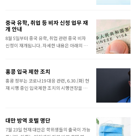
했습니다. 대만 입국 후 14일 격리 후 검사 결
관련 정보는 아래의 링크를 참조하시기 바랍니
과가 음성이어야하며, 검사 결과가 나오기까
다. www.whychina.co.kr/uni-suzhou-
지 1 ~ 2 일을 더 기다려야하므로 방역 호텔은
xjtlu-languageschool.php
중국 유학, 취업 등 비자 신청 업무 재
총 16일을 예약해야 합니다. 아울러, 대만 교육
개 안내
부는 2월 3일 코로나19 관련 기자회견 시에 유
8월 5일부터 중국 유학, 취업 관련 중국 비자
초중고 및 대학교 개학 일정을 아래와 같이 연
신청이 재개됩니다. 자세한 내용은 아래의 내
기한다고 발표하였습니다. * 공립 유치원,
용을 살피시기 바랍니다. 양국간의 실무적 협
초‧중‧고등학교 : (기존) 2.18 → (연기) 2.22
력을 강화하고 편리한 인적 왕래를 추진하기
* 대학교 : 2.22 이후 개강
위해 주한중국대사관 및 각 총영사관은 8월5
홍콩 입국 제한 조치
일부터 취업, 유학 목적으로 중국을 방문할 경
홍콩 정부는 코로나19 대응 관련, 6.30.(화) 현
우 혹은 유효한 거류증을 소지한 한국인이 아
재 시행 중인 입국제한 조치의 시행연장을 발
래와 같은 절차에 따라 비자신청 가능함을 안
표하였으며, 주요 내용은 아래와 같습니다. 홍
내 드리오니 참고 하시기 바랍니다. 1. 모든 중
콩 입국 제한 조치 ​홍콩 거주자(resident)는
국비자 신청인은 중국비자신청서비스센터의
입국 가능, 단 14일간 자가격리 ※ 중국, 마카
홈페이지(https://www.visaforchina.org)
오, 대만에서 입국 후 격리(8.7.(금)까지 계속
에 접속해 온라인 신청서를 작성해야 하며, 확
대만 방역 호텔 명단
시행) ※ 중국, 마카오, 대만 외 지역에서 입국
인페이지와 신청서를 출력한 후 확인페이지와
7월 23일 현재 대만은 학위생들의 출국이 가능
후 격리(9.18.(금)까지 계속 시행) 홍콩 비거주
신청서의 아홉 번째 항목에 모두 서명해야 합