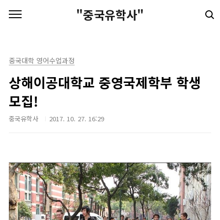
본문 바로가기
"중국유학사"
중국대학 영어수업과정
상해이공대학교 중영국제학부 학생
모집!
중국유학사
2017. 10. 27. 16:29