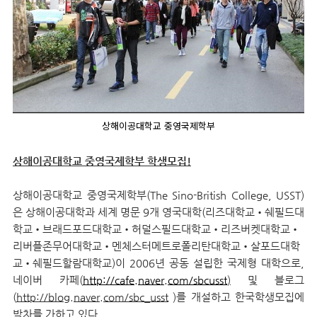
상해이공대학교 중영국제학부
상해이공대학교 중영국제학부 학생모집!
상해이공대학교 중영국제학부(The Sino-British College, USST)
은 상해이공대학과 세계 명문 9개 영국대학(리즈대학교•쉐필드대
학교•브래드포드대학교•허덜스필드대학교•리즈버켓대학교•
리버플존무어대학교•멘체스터메트로폴리탄대학교•살포드대학
교•쉐필드할람대학교)이 2006년 공동 설립한 국제형 대학으로,
네이버 카페(
http://cafe.naver.com/sbcusst
)
및 블로그
(
http://blog.naver.com/sbc_usst
)를 개설하고 한국학생모집에
박차를 가하고 있다.