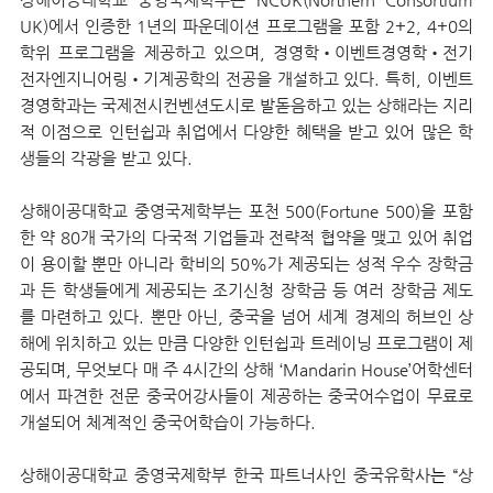
UK)에서 인증한 1년의 파운데이션 프로그램을 포함 2+2, 4+0의
학위 프로그램을 제공하고 있으며, 경영학•이벤트경영학•전기
전자엔지니어링•기계공학의 전공을 개설하고 있다. 특히, 이벤트
경영학과는 국제전시컨벤션도시로 발돋음하고 있는 상해라는 지리
적 이점으로 인턴쉽과 취업에서 다양한 혜택을 받고 있어 많은 학
생들의 각광을 받고 있다.
상해이공대학
교
중영국제학부는 포천 500(Fortune 500)을 포함
한 약 80개 국가의 다국적 기업들과 전략적 협약을 맺고 있어 취업
이 용이할 뿐만 아니라 학비의 50%가 제공되는 성적 우수 장학금
과 든 학생들에게 제공되는 조기신청 장학금 등 여러 장학금 제도
를 마련하고 있다. 뿐만 아닌, 중국을 넘어 세계 경제의 허브인 상
해에 위치하고 있는 만큼 다양한 인턴쉽과 트레이닝 프로그램이 제
공되며, 무엇보다 매 주 4시간의 상해 ‘Mandarin House’어학센터
에서 파견한 전문 중국어강사들이 제공하는 중국어수업이 무료로
개설되어 체계적인 중국어학습이 가능하다.
상해이공대학
교
중영국제학
부
한국 파트너사인 중국유학사
는
“상