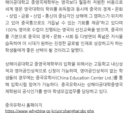
해이공대학
교
중영국제학부는 영국보다 월등히 저렴한 비용으로
세계 명문 영국대학의 학위를 취득함과 동시에 중국의 경제•문화
•상업•금융•산업•통신의 중심지인 상해에 그 캠퍼스가 위치하
고 있어 중국통으로도 거듭날 수 있는 기회를 제공”하고 있다며
100% 영어로 수업이 진행되는 영국의 선진교육을 받으며, 중국어
를 기본으로 중국의 경제•문화•사회 등 다방면의 폭넓은 지식을
습득하여 이 시대가 원하는 진정한 글로벌 인재로 성장하고자 하는
학생들에게 좋은 선택이 될 것이라고 말했다.
상해이공대학
교
중영국제학부의 입학을 위해서는 고등학교 내신성
적과 영어공인성적으로 신청이 가능하며, 영어공인성적이 없는 학
생들의 경우에는 중국유학사(China Education Center Lrd.)를 통
해 입학시험 참여가 가능하다. 중국유학사는 상해이공대학중영국
제학원의 공식인가를 받아 학생모집업무를 담당하고 있다.
중국유학사 홈페이지
https://www.whychina.co.kr/uni-shanghai-sbc.php