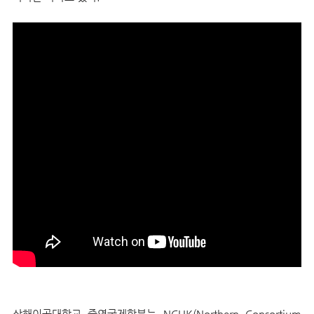
상해이공대학
교
중영국제학부는 NCUK(Northern Consortium