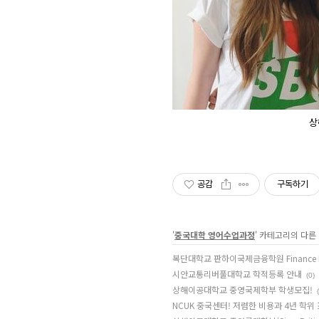
상
공감
구독하기
'
중국대학 영어수업과정
' 카테고리의 다른
복단대학교 판하이국제금융학원 Finance M
시안교통리버풀대학교 학적등록 안내
(0)
상해이공대학교 중영국제학부 학생모집!
NCUK 중국센터! 저렴한 비용과 4년 학위