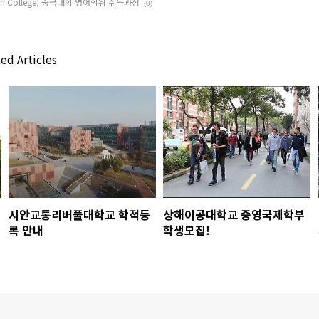
h College) 중국대학 영어학위 취득과정
(0)
ed Articles
시안교통리버풀대학교 학적등
상해이공대학교 중영국제학부
록 안내
학생모집!