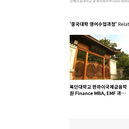
상해이공대학교 중영국제학부(Sino-Britis
'중국대학 영어수업과정'
Relat
복단대학교 판하이국제금융학
원 Finance MBA, EMF 과정
모집