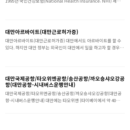
1995년 국민건강보험(National Health Insurance: NHI) 제도를
국 체류기간동안의 해외여행건강보험증명서
실시함으로서 전국민에 대한 건강관리 서비스를 보편적으로 제공한
⑥건강검진 증명서 ⑦귀국 시 항공권을 소지
다는 목표를 실현했다. 전국민건강보험은 대만에 있는 모든 사람이
하였거나 ..
경제적으로 제약받지 않고, 의료 보..
대만아르바이트(대만근로허가증)
대만아르바이트(대만근로허가증) 대만에서도 아르바이트를 할 수
있다. 하지만 대만 정부는 외국인이 대만에서 일을 하고자 할 경우에
는 관련 법률 68조항에 의거, 반드시 근로허가증「工作許可
證」:Work Permit을 신청해야 한다고 규정하고 있다. 따라서 일반
어학연수나 유학비자만으로 ..
대만국제공항/타오위엔공항/송산공항/까오숑샤오강공
항(대만공항-시내버스운행안내)
대만국제공항/타오위엔공항/송산공항/까오숑샤오강공항(대만공
항-시내버스운행안내) 대만에는 타오위엔 (타이베이에서 약 40
KM)에 위치한 타이완 타오위엔 (桃園 )국제공항과( 타이베이 시내
에 위치해 MTR 이용이 가능한 송산공항도 있다), 까오숑에 있는 샤
오강공항 크게 2개의 국제공항..