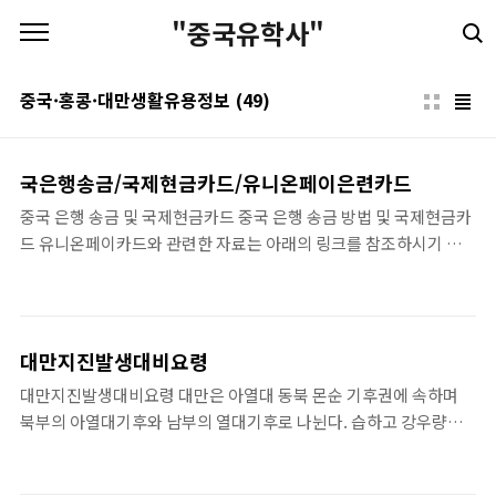
본문 바로가기
"중국유학사"
중국·홍콩·대만생활유용정보
(49)
국은행송금/국제현금카드/유니온페이은련카드
중국 은행 송금 및 국제현금카드 중국 은행 송금 방법 및 국제현금카
드 유니온페이카드와 관련한 자료는 아래의 링크를 참조하시기 바
랍니다. 중국여행, 중국유학! 유니온페이 은련카드를 사용하면 편리
합니다. https://www.whychina.co.kr/bank.php
대만지진발생대비요령
대만지진발생대비요령 대만은 아열대 동북 몬순 기후권에 속하며
북부의 아열대기후와 남부의 열대기후로 나뉜다. 습하고 강우량이
많으며 연평균 기온은 북부가 22도, 남부가 24도 정도이며 평균 최
저 온도가 12~17도이므로 일년 내내 온화한 편이다. 봄은 3월~5월