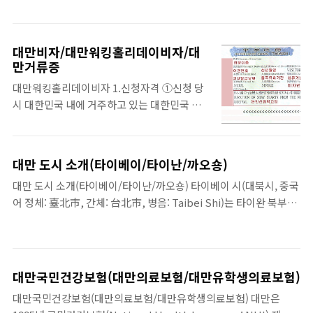
비뽑기 형식이기때문에 기숙사 신청을 일찍 했다고 하더라도 사실
상 기숙사 배치를 ..
대만비자/대만워킹홀리데이비자/대
만거류증
대만워킹홀리데이비자 1.신청자격 ①신청 당
시 대한민국 내에 거주하고 있는 대한민국 국
민 ②신청 당시 대만 워킹홀리데이비자를 받
은 적이 없는 자 ③만 18세 이상 30세 이하 ④
주된 목적이 장기휴가를 보내기 위해 대만에
대만 도시 소개(타이베이/타이난/까오숑)
입국, 여행자금을 보충하기 위한 취업이 가능
대만 도시 소개(타이베이/타이난/까오숑) 타이베이 시(대북시, 중국
하며, 휴가의 부수적인 활동으로 사증 발급일
어 정체: 臺北市, 간체: 台北市, 병음: Taibei Shi)는 타이완 북부에
부터 1년 이내에 출국해야 함 ⑤부양가족을 동
있는 도시로, 현재 중화민국의 수도이다. 면적 272㎢ 인구는 약 263
반하지 않는 자 ⑥상기조건 적합자는 아래 구
만 명이다. 타이베이 분지에 위치하고 있으며, 외항으로 지룽이 있
비서류를 제출해야 함 2.구비서류 ①워킹홀리
다. 신베이 시 (新北市)..
데이비자 신청서 (신청자 본인의 친필서명) ②
이력서 및 대만 체류기간의 활동계획서 ③여
대만국민건강보험(대만의료보험/대만유학생의료보험)
권(유효기간 1년 이상) ④6개월 이내에 촬영한
대만국민건강보험(대만의료보험/대만유학생의료보험) 대만은
가로3.5 cm x 세로4.5cm 사진 2매 ⑤중화민