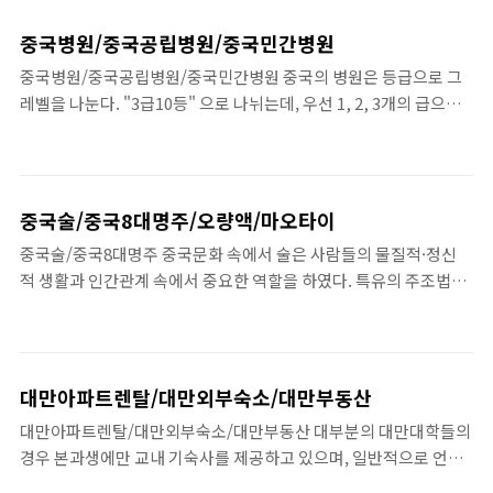
까지로 기압선의 영향으..
중국병원/중국공립병원/중국민간병원
중국병원/중국공립병원/중국민간병원 중국의 병원은 등급으로 그
레벨을 나눈다. "3급10등" 으로 나뉘는데, 우선 1, 2, 3개의 급으로
나누고, 다시 1급과 2급은 각각 갑, 을, 병, 그리고 3급 병원은 특, 갑,
을, 병으로 나눈다. 중국은 이 등급기준에 따라 의료수준이 차이가
나기때문에 병원을 ..
중국술/중국8대명주/오량액/마오타이
중국술/중국8대명주 중국문화 속에서 술은 사람들의 물질적·정신
적 생활과 인간관계 속에서 중요한 역할을 하였다. 특유의 주조법으
로 色·香·味를 절묘하게 조화하여 만든 다양한 종류의 술은 중국인
의 생활속에 여전히 중요한 위치를 차지하고 있으며, 인생의 크고 작
은 일들을 결..
대만아파트렌탈/대만외부숙소/대만부동산
대만아파트렌탈/대만외부숙소/대만부동산 대부분의 대만대학들의
경우 본과생에만 교내 기숙사를 제공하고 있으며, 일반적으로 언어
생들에게는 기숙사 제공이 되지 않는다. 대만정치대학의 경우도 제